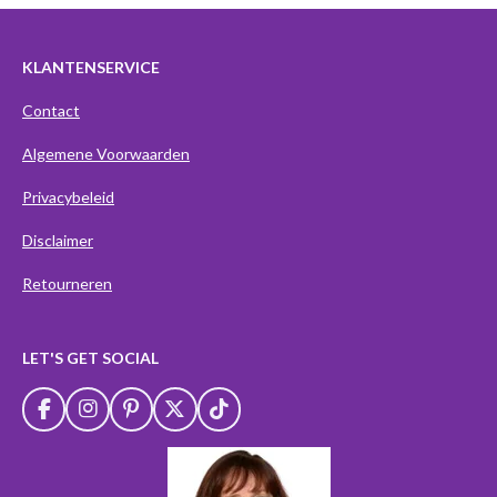
KLANTENSERVICE
Contact
Algemene Voorwaarden
Privacybeleid
Disclaimer
Retourneren
LET'S GET SOCIAL
F
I
P
X
T
a
n
i
i
c
s
n
k
e
t
t
T