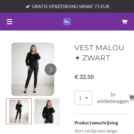
GRATIS VERZENDING VANAF 75 EUR
Ga
direct
naar
de
hoofdinhoud
VEST MALOU
✦ ZWART
€ 32,50
In
winkelwagen
Productomschrijving
Kort vestje met lange