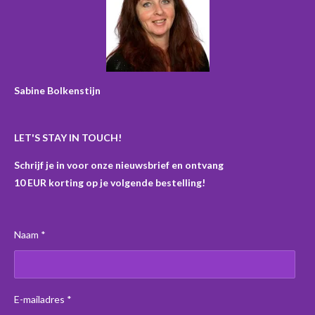
b
a
e
o
o
g
r
k
o
r
e
k
a
s
m
t
Sabine Bolkenstijn
LET'S STAY IN TOUCH!
Schrijf je in voor onze nieuwsbrief en ontvang
10 EUR korting op je volgende bestelling!
Naam *
E-mailadres *