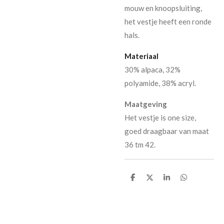
mouw en knoopsluiting,
het vestje heeft een ronde
hals.
Materiaal
30% alpaca, 32%
polyamide, 38% acryl.
Maatgeving
Het vestje is one size,
goed draagbaar van maat
36 tm 42.
D
D
S
D
e
e
h
e
l
e
a
l
e
l
r
e
n
e
n