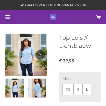
GRATIS VERZENDING VANAF 75 EUR
Ga
direct
naar
de
hoofdinhoud
Top Lois //
Lichtblauw
€ 39,95
Maat
XS
S
L