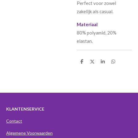
Perfect voor zowel
zakelijk als casual.
Materiaal
80% polyamid, 20%
elastan.
D
D
S
D
e
e
h
e
l
e
a
l
e
l
r
e
n
e
n
KLANTENSERVICE
Contact
Algemene Voorwaarden