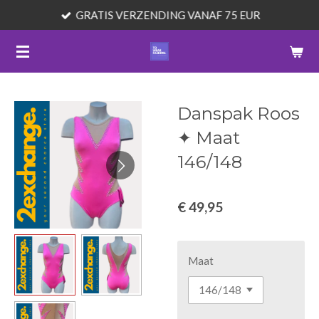
GRATIS VERZENDING VANAF 75 EUR
Ga
direct
naar
de
hoofdinhoud
Danspak Roos
✦ Maat
146/148
€ 49,95
Maat