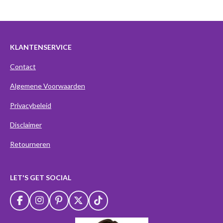
n
e
n
KLANTENSERVICE
Contact
Algemene Voorwaarden
Privacybeleid
Disclaimer
Retourneren
LET'S GET SOCIAL
F
I
P
X
T
a
n
i
i
c
s
n
k