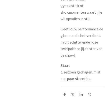
gymnastiek of
showmomenten waarbij je
wil opvallen in stijl.
Geef jouw performance de
glamour die het verdient.
In dit schitterende roze
twirlpak ben jij de ster van
de show!
Staat
1 seizoen gedragen, mist
een paar steentjes.
D
D
S
D
e
e
h
e
l
e
a
l
e
l
r
e