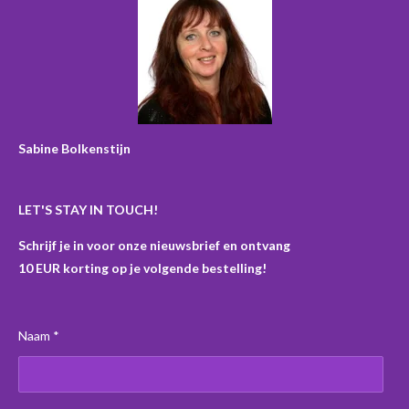
e
t
t
T
b
a
e
o
o
g
r
k
o
r
e
k
a
s
m
t
Sabine Bolkenstijn
LET'S STAY IN TOUCH!
Schrijf je in voor onze nieuwsbrief en ontvang
10 EUR korting op je volgende bestelling!
Naam *