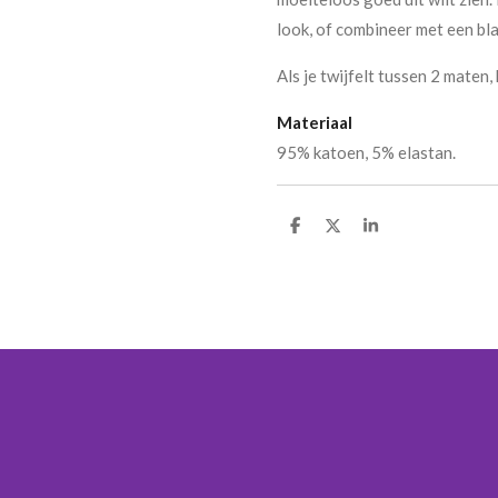
look, of combineer met een bla
Als je twijfelt tussen 2 maten
Materiaal
95% katoen, 5% elastan.
D
D
S
e
e
h
l
e
a
e
l
r
n
e