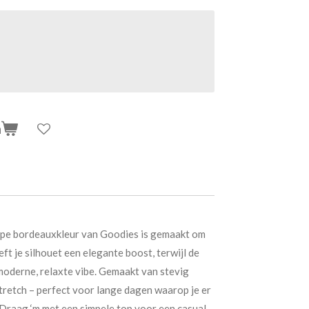
n
iepe bordeauxkleur van Goodies is gemaakt om
eft je silhouet een elegante boost, terwijl de
moderne, relaxte vibe. Gemaakt van stevig
retch – perfect voor lange dagen waarop je er
. Draag ‘m met een simpele top voor een casual