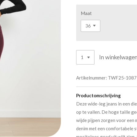
Maat
In winkelwage
Artikelnummer:
TWF25-1087
Productomschrijving
Deze wide-leg jeans in een d
op te vallen. De hoge taille ge
wijde pijpen zorgen voor een 
denim met een comfortabele st
moeiteloos goed uit wilt zien