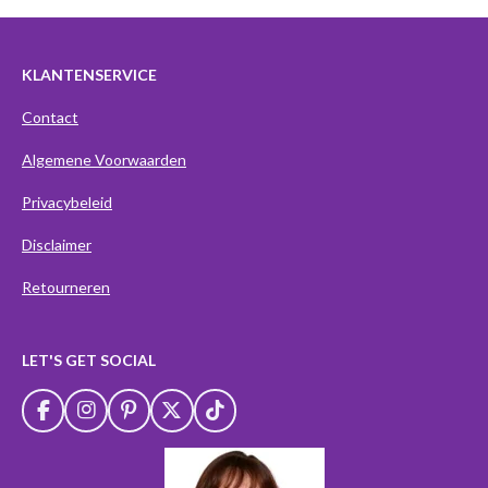
KLANTENSERVICE
Contact
Algemene Voorwaarden
Privacybeleid
Disclaimer
Retourneren
LET'S GET SOCIAL
F
I
P
X
T
a
n
i
i
c
s
n
k
e
t
t
T