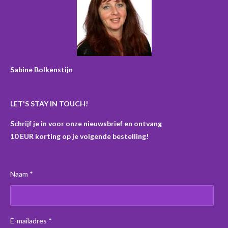
b
a
e
o
o
g
r
k
o
r
e
k
a
s
m
t
Sabine Bolkenstijn
LET'S STAY IN TOUCH!
Schrijf je in voor onze nieuwsbrief en ontvang
10 EUR korting op je volgende bestelling!
Naam *
E-mailadres *