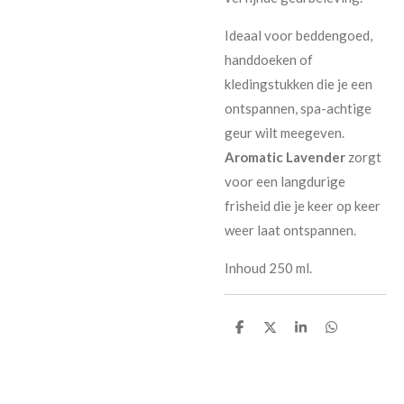
Ideaal voor beddengoed,
handdoeken of
kledingstukken die je een
ontspannen, spa-achtige
geur wilt meegeven.
Aromatic Lavender
zorgt
voor een langdurige
frisheid die je keer op keer
weer laat ontspannen.
Inhoud 250 ml.
D
D
S
D
e
e
h
e
l
e
a
l
e
l
r
e
n
e
n