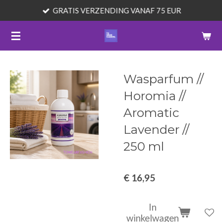
GRATIS VERZENDING VANAF 75 EUR
Ga
direct
naar
de
hoofdinhoud
Wasparfum //
Horomia //
Aromatic
Lavender //
250 ml
€ 16,95
In
winkelwagen