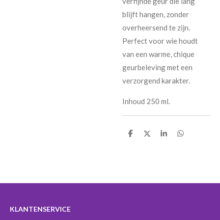
verfijnde geur die lang
blijft hangen, zonder
overheersend te zijn.
Perfect voor wie houdt
van een warme, chique
geurbeleving met een
verzorgend karakter.
Inhoud 250 ml.
D
D
S
D
e
e
h
e
l
e
a
l
e
l
r
e
n
e
n
KLANTENSERVICE