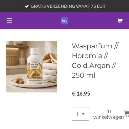
GRATIS VERZENDING VANAF 75 EUR
Ga
direct
naar
de
hoofdinhoud
Wasparfum //
Horomia //
Gold Argan //
250 ml
€ 16,95
In
winkelwagen