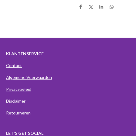
D
D
S
D
e
e
h
e
l
e
a
l
e
l
r
e
n
e
n
KLANTENSERVICE
Contact
Algemene Voorwaarden
Privacybeleid
Disclaimer
Retourneren
LET'S GET SOCIAL