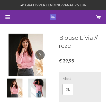
GRATIS VERZENDING VANAF 75 EUR
Ga
direct
naar
de
hoofdinhoud
Blouse Livia //
roze
€ 39,95
Maat
XL