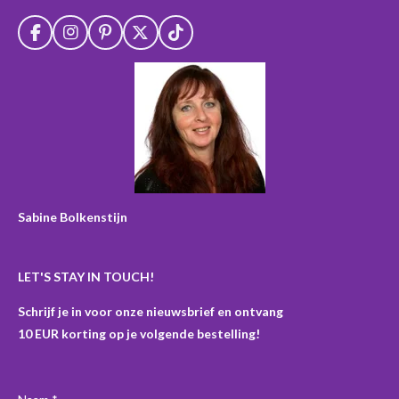
F
I
P
X
T
a
n
i
i
c
s
n
k
e
t
t
T
b
a
e
o
o
g
r
k
o
r
e
k
a
s
m
t
Sabine Bolkenstijn
LET'S STAY IN TOUCH!
Schrijf je in voor onze nieuwsbrief en ontvang
10 EUR korting op je volgende bestelling!