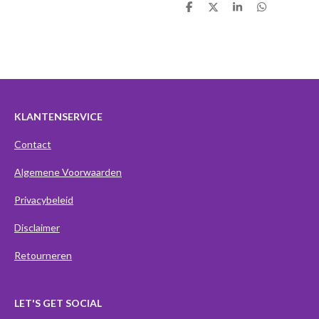
D
D
S
D
e
e
h
e
l
e
a
l
e
l
r
e
n
e
n
KLANTENSERVICE
Contact
Algemene Voorwaarden
Privacybeleid
Disclaimer
Retourneren
LET'S GET SOCIAL