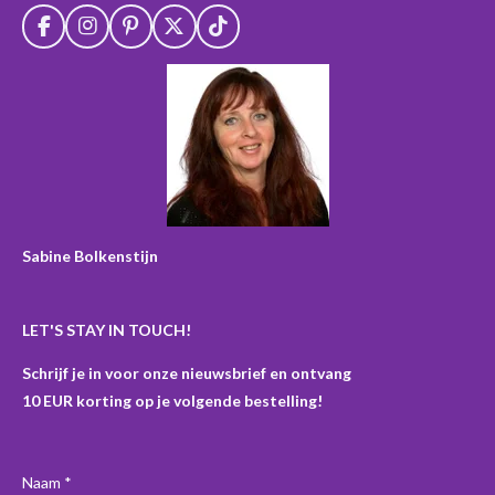
F
I
P
X
T
a
n
i
i
c
s
n
k
e
t
t
T
b
a
e
o
o
g
r
k
o
r
e
k
a
s
m
t
Sabine Bolkenstijn
LET'S STAY IN TOUCH!
Schrijf je in voor onze nieuwsbrief en ontvang
10 EUR korting op je volgende bestelling!
Naam *