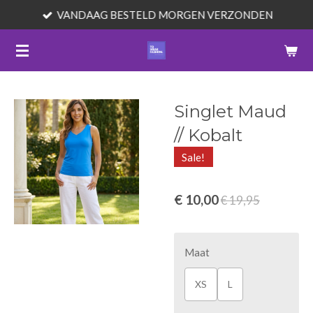
VANDAAG BESTELD MORGEN VERZONDEN
Ga
direct
naar
de
hoofdinhoud
Singlet Maud
// Kobalt
Sale!
€ 10,00
€ 19,95
Maat
XS
L