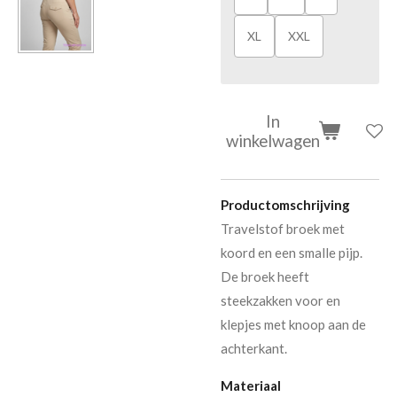
XL
XXL
In
winkelwagen
Productomschrijving
Travelstof broek met
koord en een smalle pijp.
De broek heeft
steekzakken voor en
klepjes met knoop aan de
achterkant.
Materiaal