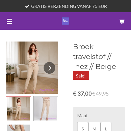
GRATIS VERZENDING VANAF 75 EUR
Ga
direct
naar
de
hoofdinhoud
Broek
travelstof //
Inez // Beige
Sale!
€ 37,00
€ 49,95
Maat
S
M
L