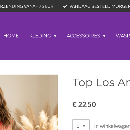
ERZENDING VANAF 75 EUR
VANDAAG BESTELD MORGE
HOME
KLEDING
ACCESSOIRES
WAS
Top Los An
€ 22,50
In winkelwage