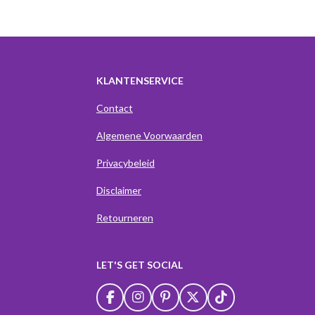
KLANTENSERVICE
Contact
Algemene Voorwaarden
Privacybeleid
Disclaimer
Retourneren
LET'S GET SOCIAL
F
I
P
X
T