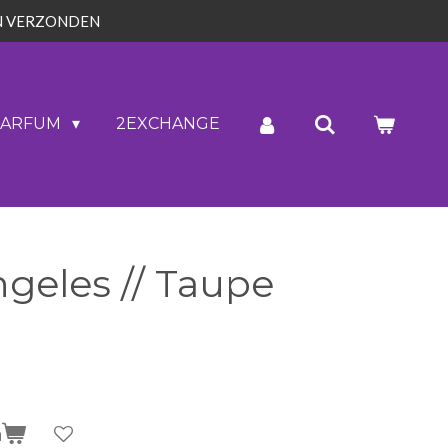
N VERZONDEN
PARFUM
2EXCHANGE
geles // Taupe
n