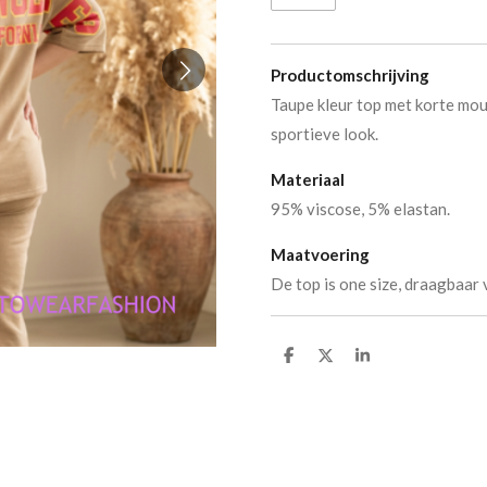
Productomschrijving
Taupe kleur top met korte mou
sportieve look.
Materiaal
95% viscose, 5% elastan.
Maatvoering
De top is one size, draagbaar
D
D
S
e
e
h
l
e
a
e
l
r
n
e