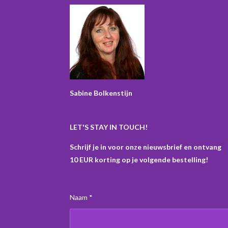
a
n
i
i
c
s
n
k
e
t
t
T
b
a
e
o
o
g
r
k
o
r
e
k
a
s
m
t
Sabine Bolkenstijn
LET'S STAY IN TOUCH!
Schrijf je in voor onze nieuwsbrief en ontvang
10 EUR korting op je volgende bestelling!
Naam *